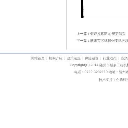
上一篇：
假证换真证 心里更踏实
下一篇：
随州市宏林职业技能培训
网站首页
丨
机构介绍
丨
政策法规
丨
保险融资
丨
行业动态
丨
应急
Copyright(C) 2014 随州市城乡
电话：0722-3282110 地址：随
技术支持：
企腾科