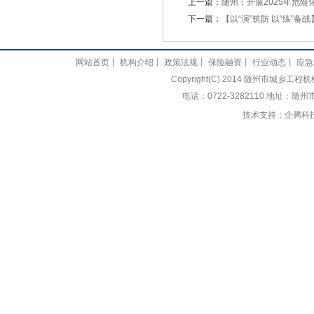
上一篇：
随州：开展2025年危
下一篇：
【以“演”筑防 以“练”
网站首页
丨
机构介绍
丨
政策法规
丨
保险融资
丨
行业动态
丨
应急
Copyright(C) 2014 随州市城乡
电话：0722-3282110 地址：随
技术支持：
企腾科